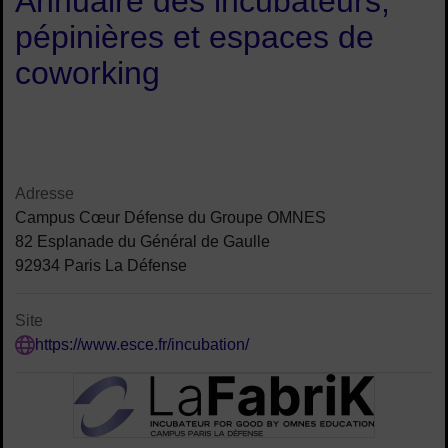
Annuaire des incubateurs,
pépinières et espaces de
coworking
Contenu de la fiche d'annuair
Adresse
Campus Cœur Défense du Groupe OMNES
82 Esplanade du Général de Gaulle
92934 Paris La Défense
Site
https://www.esce.fr/incubation/