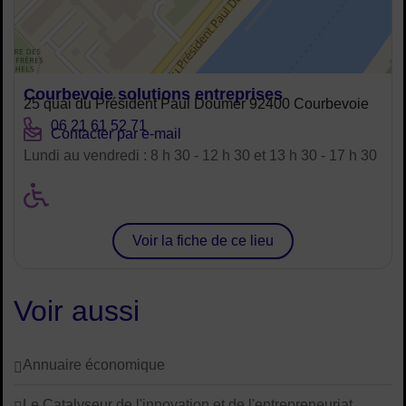
Courbevoie solutions entreprises
Adresse :
25 quai du Président Paul Doumer 92400 Courbevoie
Tél. :
06 21 61 52 71
Courriel :
Contacter par e-mail
Horaires :
Lundi au vendredi : 8 h 30 - 12 h 30 et 13 h 30 - 17 h 30
Handicap moteur ou physiqu
Horaires :
Voir la fiche de ce lieu
Voir aussi
Annuaire économique
Le Catalyseur de l'innovation et de l'entrepreneuriat