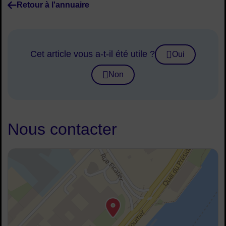
Retour à l'annuaire
Cet article vous a-t-il été utile ?
Oui
Non
Nous contacter
48.891691414602334, 2.2577695259633956