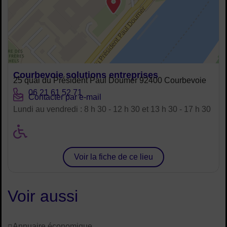
Courbevoie solutions entreprises
Adresse :
25 quai du Président Paul Doumer 92400 Courbevoie
Tél. :
06 21 61 52 71
Courriel :
Contacter par e-mail
Horaires :
Lundi au vendredi : 8 h 30 - 12 h 30 et 13 h 30 - 17 h 30
Handicap moteur ou physiqu
Horaires :
Voir la fiche de ce lieu
Voir aussi
Annuaire économique