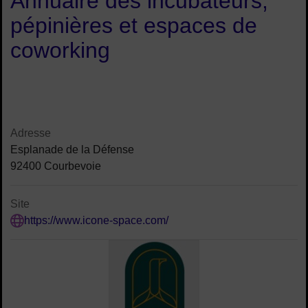
Annuaire des incubateurs,
pépinières et espaces de
coworking
Contenu de la fiche d'annuair
Adresse
Esplanade de la Défense
92400 Courbevoie
Site
https://www.icone-space.com/