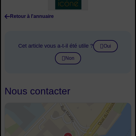
Retour à l'annuaire
Cet article vous a-t-il été utile ?
Oui
Non
Nous contacter
48.891691414602334, 2.2577695259633956