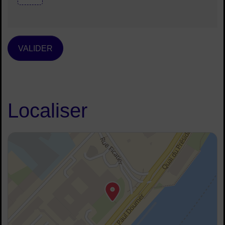
VALIDER
Localiser
48.891691414602334, 2.2577695259633956