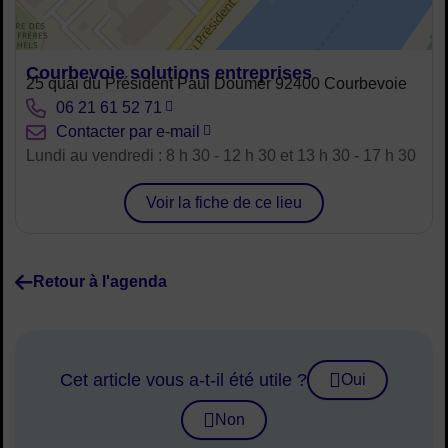
Courbevoie solutions entreprises
Adresse :
25 quai du Président Paul Doumer 92400 Courbevoie
Tél. :
06 21 61 52 71
Courriel :
Contacter par e-mail
Horaires :
Lundi au vendredi : 8 h 30 - 12 h 30 et 13 h 30 - 17 h 30
Voir la fiche de ce lieu
Retour à l'agenda
Cet article vous a-t-il été utile ?
Oui
Non