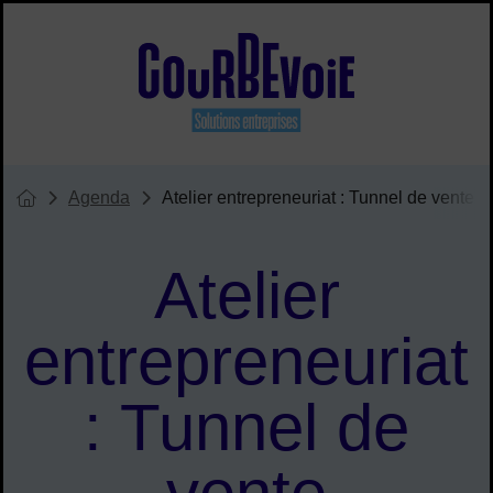
Menu de raccourcis
Site officiel de Courbevoie solu
Agenda
Atelier entrepreneuriat : Tunnel de vente
Vous êtes ici :
Page d'accueil du site
Atelier
entrepreneuriat
: Tunnel de