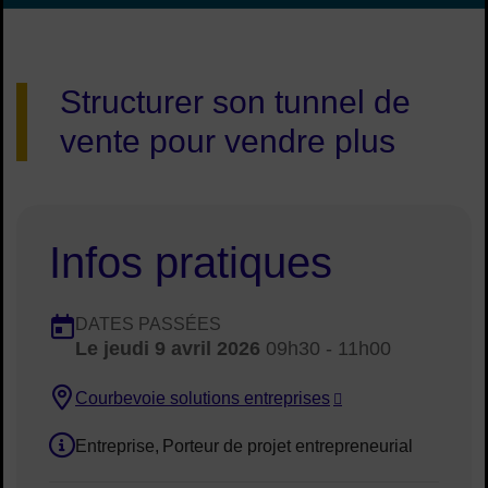
Image d'illustration de Atelier entrepreneuriat : Tunnel de ven
Structurer son tunnel de
vente pour vendre plus
Infos pratiques
Dates en cours
DATES PASSÉES
Le
jeudi 9 avril 2026
09h30 - 11h00
Dates :
Courbevoie solutions entreprises
Lieu :
Entreprise
Porteur de projet entrepreneurial
Public concerné :