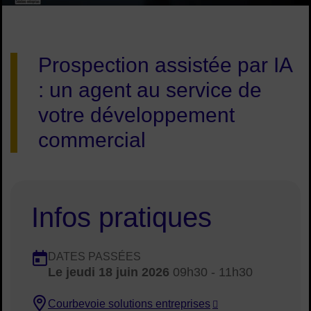
Image d'illustration de Workshop entrepreneuriat : Agents IA 
Prospection assistée par IA
: un agent au service de
votre développement
commercial
Infos pratiques
Dates en cours
DATES PASSÉES
Le
jeudi 18 juin 2026
09h30 - 11h30
Dates :
Courbevoie solutions entreprises