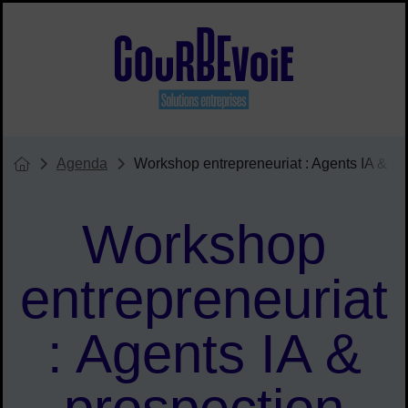
Menu de raccourcis
Site officiel de Courbevoie solu
Agenda
Workshop entrepreneuriat : Agents IA & pr
Vous êtes ici :
Page d'accueil du site
Workshop
entrepreneuriat
: Agents IA &