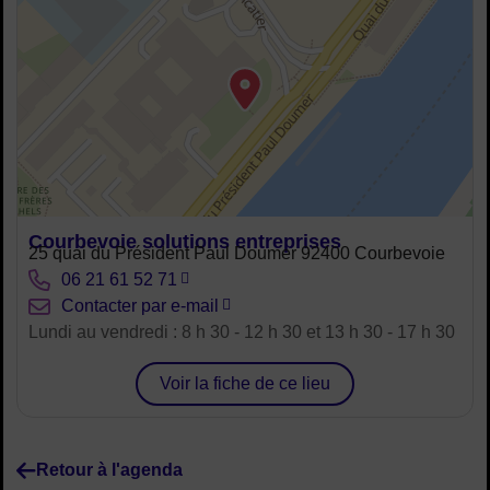
Courbevoie solutions entreprises
Adresse :
25 quai du Président Paul Doumer 92400 Courbevoie
Tél. :
06 21 61 52 71
Courriel :
Contacter par e-mail
Horaires :
Lundi au vendredi : 8 h 30 - 12 h 30 et 13 h 30 - 17 h 30
Voir la fiche de ce lieu
Retour à l'agenda