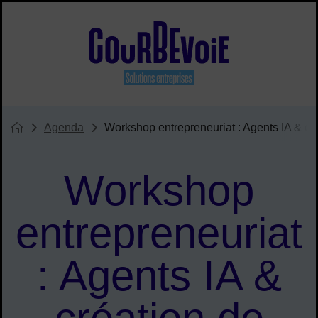
Menu de raccourcis
Site officiel de Courbevoie solu
Agenda
Workshop entrepreneuriat : Agents IA & cr
Vous êtes ici :
Page d'accueil du site
Workshop
entrepreneuriat
: Agents IA &