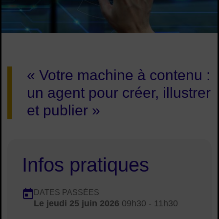
Image d'illustration de Workshop entrepreneuriat : Agents IA 
« Votre machine à contenu :
un agent pour créer, illustrer
et publier »
Infos pratiques
Dates en cours
DATES PASSÉES
Le
jeudi 25 juin 2026
09h30 - 11h30
Dates :