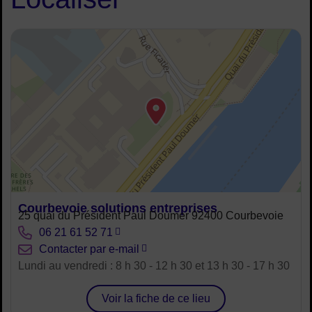
48.891691414602334, 2.2577695259633956
Courbevoie solutions entreprises
Adresse :
25 quai du Président Paul Doumer 92400 Courbevoie
Tél. :
06 21 61 52 71
Courriel :
Contacter par e-mail
Horaires :
Lundi au vendredi : 8 h 30 - 12 h 30 et 13 h 30 - 17 h 30
Voir la fiche de ce lieu