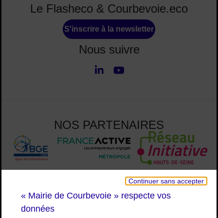
Le Flasheco & Courbevoie.eco
S'inscrire à la newsletter
Nous suivre
LinkedIn
Youtube
Nous suivre
NOS PARTENAIRES
Continuer sans accepter
« Mairie de Courbevoie » respecte vos
données