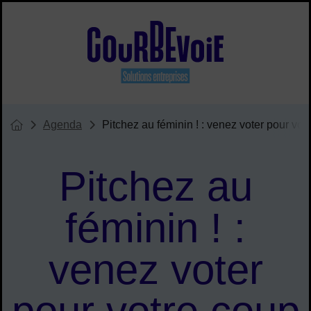
Menu de raccourcis
Site officiel de Courbevoie solu
Agenda
Pitchez au féminin ! : venez voter pour vo
Vous êtes ici :
Page d'accueil du site
Pitchez au
féminin ! :
venez voter