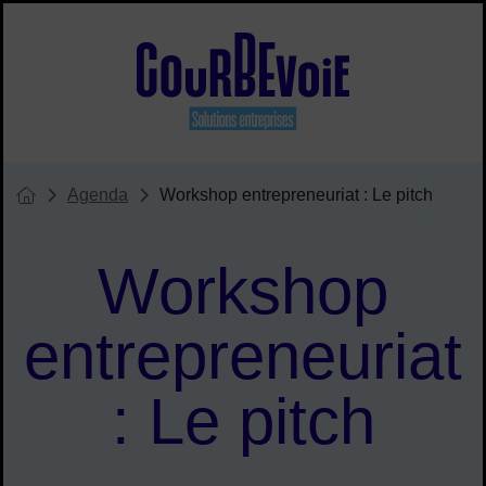
Menu de raccourcis
Site officiel de Courbevoie solu
Agenda
Workshop entrepreneuriat : Le pitch
Vous êtes ici :
Page d'accueil du site
Workshop
entrepreneuriat
: Le pitch