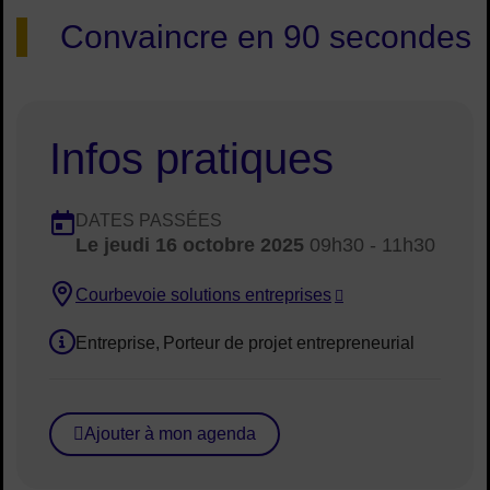
Convaincre en 90 secondes
Infos pratiques
Dates en cours
DATES PASSÉES
Le
jeudi 16 octobre 2025
09h30 - 11h30
Dates :
Courbevoie solutions entreprises
Lieu :
Entreprise
Porteur de projet entrepreneurial
Public concerné :
Ajouter à mon agenda