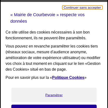
Continuer sans accepter
« Mairie de Courbevoie » respecte vos
données
Ce site utilise des cookies nécessaires à son bon
fonctionnement, ils ne peuvent être paramétrés.
Vous pouvez en revanche paramétrer les cookies tiers
(réseaux sociaux, mesure d'audience anonyme,
amélioration de votre expérience utilisateur) ou modifier
vos choix à tout moment en cliquant sur le lien «Gestion
des Cookies» situé en bas de page.
Pour en savoir plus sur la «
Politique Cookies
»
[Liens bas de page]
RGPD
Mentions légales
Elioz
Accessibilité : non conforme
Paramétrer
Plan de site
Gestion des cookies