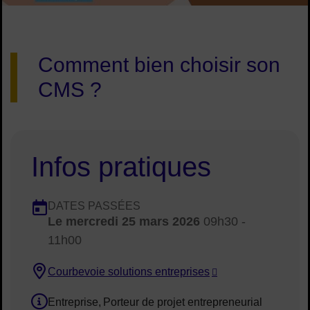
Image d'illustration de Atelier entrepreneuriat : choisir son C
Comment bien choisir son
CMS ?
Infos pratiques
Dates en cours
DATES PASSÉES
Le
mercredi 25 mars 2026
09h30 -
Dates :
11h00
Courbevoie solutions entreprises
Lieu :
Entreprise
Porteur de projet entrepreneurial
Public concerné :