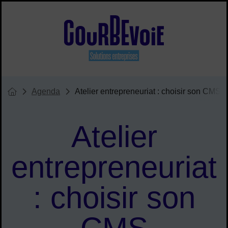
Menu de raccourcis
Site officiel de Courbevoie solu
Agenda
Atelier entrepreneuriat : choisir son CMS
Vous êtes ici :
Page d'accueil du site
Atelier
entrepreneuriat
: choisir son