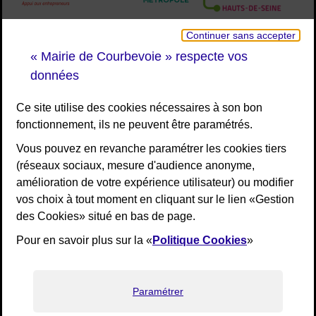
Continuer sans accepter
« Mairie de Courbevoie » respecte vos
données
Ce site utilise des cookies nécessaires à son bon
fonctionnement, ils ne peuvent être paramétrés.
Vous pouvez en revanche paramétrer les cookies tiers
(réseaux sociaux, mesure d'audience anonyme,
amélioration de votre expérience utilisateur) ou modifier
vos choix à tout moment en cliquant sur le lien «Gestion
des Cookies» situé en bas de page.
Pour en savoir plus sur la «
Politique Cookies
»
[Liens bas de page]
RGPD
Mentions légales
Elioz
Accessibilité : non conforme
Paramétrer
Plan de site
Gestion des cookies