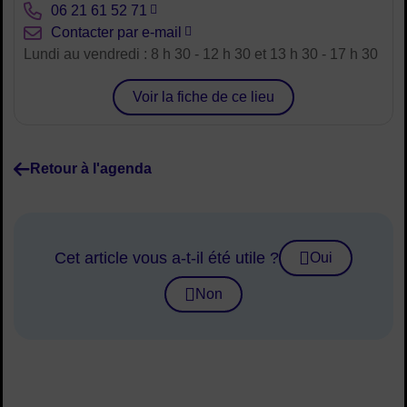
Tél. :
06 21 61 52 71
Courriel :
Contacter par e-mail
Horaires :
Lundi au vendredi : 8 h 30 - 12 h 30 et 13 h 30 - 17 h 30
Voir la fiche de ce lieu
Retour à l'agenda
Cet article vous a-t-il été utile ?
Oui
Non