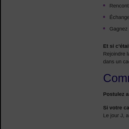
Rencontr
Échange
Gagnez 
Et si c’ét
Rejoindre l
dans un cad
Comm
Postulez a
Si votre c
Le jour J, 