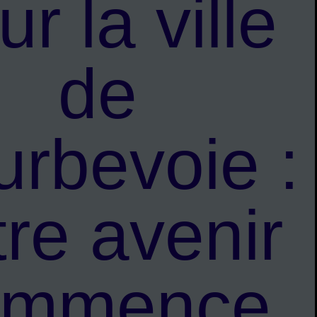
ur la ville
de
rbevoie :
tre avenir
ommence