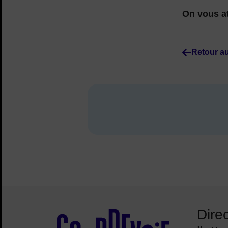
On vous at
Retour au
Dire