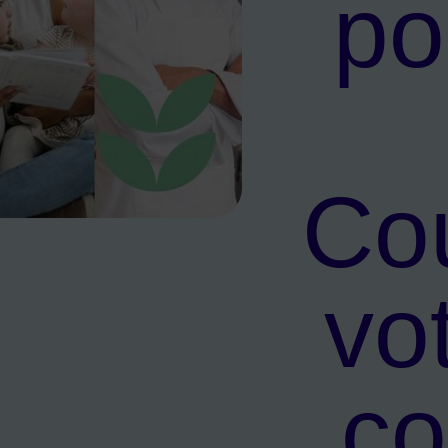
po
Cou
e Courbevoie : votre avenir commence ici !
vo
c