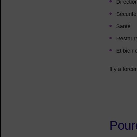
Directio
Sécurité
Santé
Restaura
Et bien 
Il y a forc
Pourq