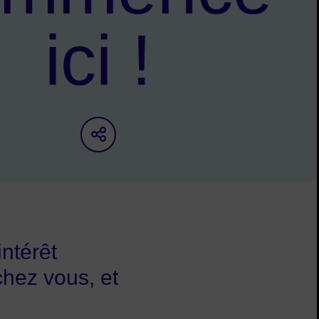
ici !
Partager sur les réseaux s
intérêt
chez vous, et
?