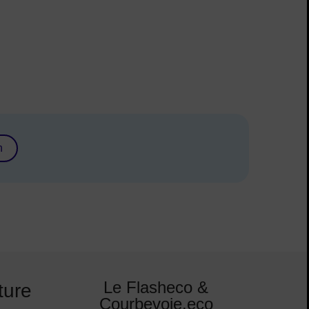
n
Le Flasheco &
ture
Courbevoie.eco