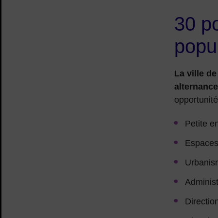
30 po
popu
La ville d
alternance
opportunité
Petite e
Espaces
Urbanism
Administ
Directio