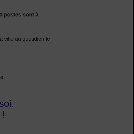
30 postes sont à
 ville au quotidien le
ie
soi.
 !