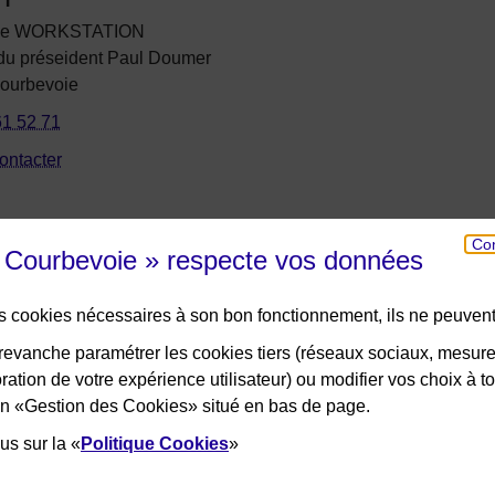
le WORKSTATION
 du préseident Paul Doumer
ourbevoie
61 52 71
ontacter
Con
e Courbevoie » respecte vos données
NOS PARTENAIRES
des cookies nécessaires à son bon fonctionnement, ils ne peuvent
evanche paramétrer les cookies tiers (réseaux sociaux, mesur
ation de votre expérience utilisateur) ou modifier vos choix à 
lien «Gestion des Cookies» situé en bas de page.
us sur la «
Politique Cookies
»