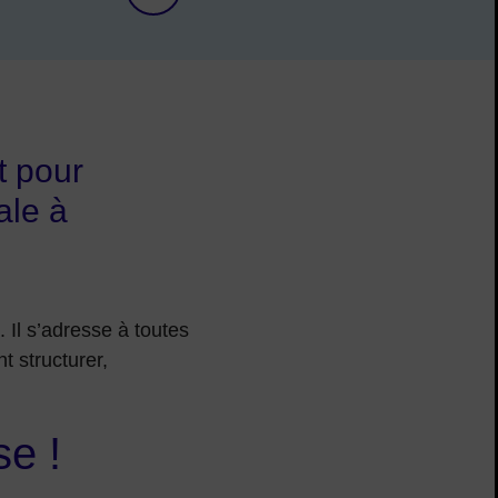
t pour
ale à
Il s’adresse à toutes
t structurer,
e !