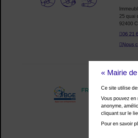
Immeub
25 quai
92400 C
06 21 
Nous c
« Mairie d
Ce site utilise 
Vous pouvez en r
anonyme, amélior
cliquant sur le 
Pour en savoir pl