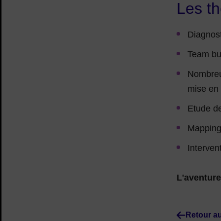
Les th
Diagnost
Team bu
Nombreux
mise en 
Etude de
Mapping
Interven
L'aventur
Retour au