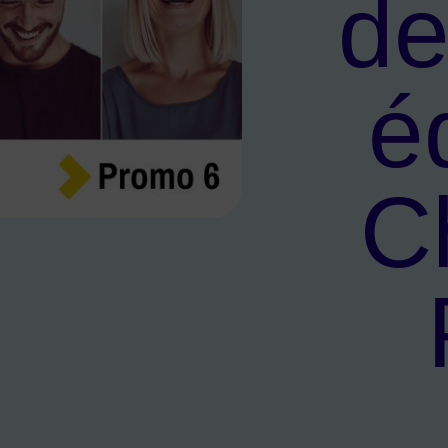
de
é
C
ion de Check ton Projet !