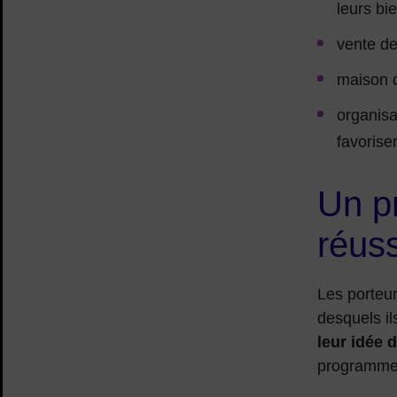
leurs bi
vente de
maison d
organisa
favorise
Un pr
réuss
Les porteur
desquels il
leur idée 
programme 