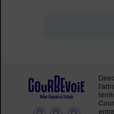
Dire
l'attr
terri
Cour
entr
Elioz