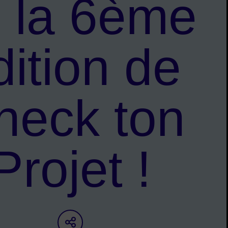
 la 6ème
dition de
heck ton
Projet !
Partager sur les réseaux s