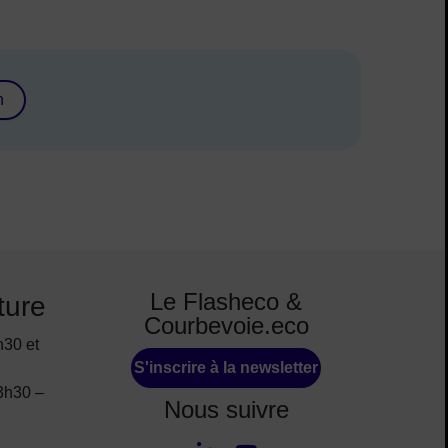
n
Le Flasheco &
ture
Courbevoie.eco
h30 et
S'inscrire à la newsletter
3h30 –
Nous suivre
LinkedIn
Youtube