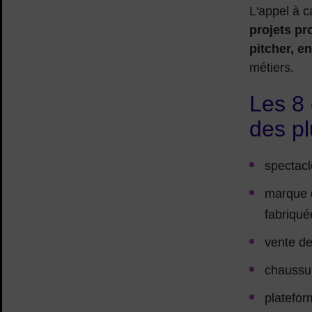
L'appel à 
projets pr
pitcher, e
métiers.
Les 8 
des pl
spectacl
marque d
fabriqué
vente de
chaussur
platefor