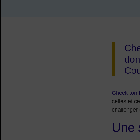
Che
don
Cou
Check ton 
celles et c
challenger 
Une 