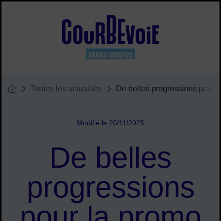
Menu de raccourcis
Site officiel de Courbevoie solu
Toutes les actualités
De belles progressions pour 
Vous êtes ici :
Page d'accueil du site
Modifié le 20/11/2025
De belles
progressions
pour la promo