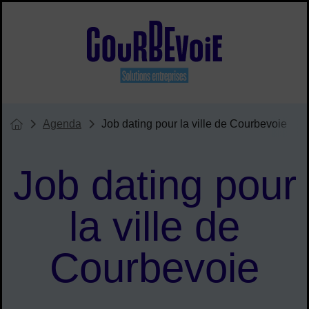
Menu de raccourcis
Site officiel de Courbevoie solu
Agenda
Job dating pour la ville de Courbevoie
Vous êtes ici :
Page d'accueil du site
Job dating pour
la ville de
Courbevoie