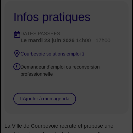
Infos pratiques
Dates en cours
DATES PASSÉES
Le
mardi 23 juin 2026
14h00 - 17h00
Dates :
Courbevoie solutions emploi
Lieu :
Demandeur d’emploi ou reconversion
Public concerné :
professionnelle
Ajouter à mon agenda
La Ville de Courbevoie recrute et propose une