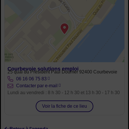
Courbevoie solutions emploi
Adresse :
25 quai du Président Paul Doumer 92400 Courbevoie
Tél. :
06 16 06 75 83
Courriel :
Contacter par e-mail
Horaires :
Lundi au vendredi : 8 h 30 - 12 h 30 et 13 h 30 - 17 h 30
Voir la fiche de ce lieu
Retour à l'agenda